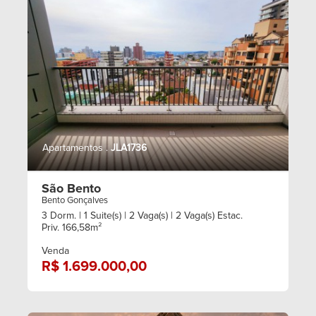
Apartamentos .
JLA1736
São Bento
Bento Gonçalves
3 Dorm.
| 1 Suite(s)
| 2 Vaga(s)
| 2 Vaga(s) Estac.
Priv. 166,58m²
Venda
R$ 1.699.000,00