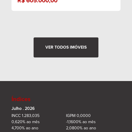
R$ 605.000,00
VER TODOS IMÓVEIS
Índices
Julho . 2026
INCC 1.283,035
IGPM 0,0000
0,620% ao mês
-1,1600% ao mês
4,700% ao ano
2,0800% ao ano