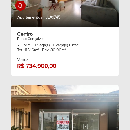
Mobiliado
Apartamentos .
JLA1745
Centro
Bento Gonçalves
2 Dorm.
| 1 Vaga(s)
| 1 Vaga(s) Estac.
Tot. 115,16m²
Priv. 80,06m²
Venda
R$ 734.900,00