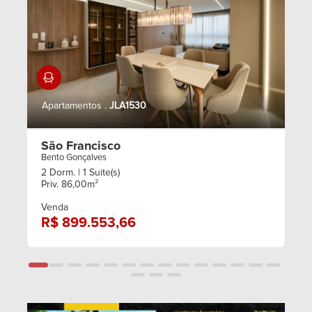
99612.5701
Mobiliado
lemesimoveis@live.com
Apartamentos .
JLA1530
São Francisco
Bento Gonçalves
2 Dorm.
| 1 Suite(s)
Priv. 86,00m²
Venda
R$ 899.553,66