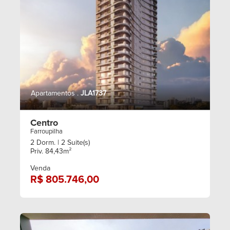
Apartamentos .
JLA1737
Centro
Farroupilha
2 Dorm.
| 2 Suite(s)
Priv. 84,43m²
Venda
R$ 805.746,00