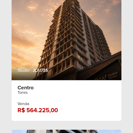
Studio .
JLA1735
Centro
Torres
Venda
R$ 564.225,00