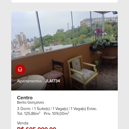
Semimobiliado
Apartamentos .
JLA1734
Centro
Bento Gonçalves
3 Dorm.
| 1 Suite(s)
| 1 Vaga(s)
| 1 Vaga(s) Estac.
Tot. 125,86m²
Priv. 109,00m²
Venda